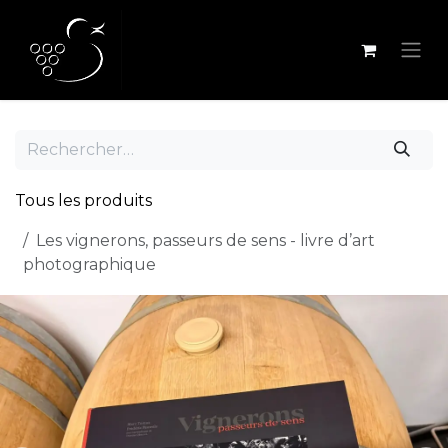
Se rendre au contenu
Tous les produits
Les vignerons, passeurs de sens - livre d’art
photographique