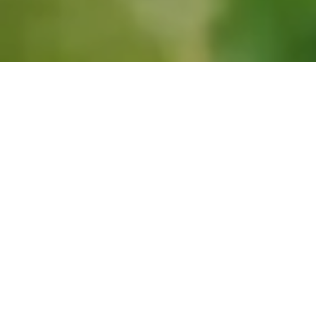
Domaine viticole
Coteaux des Avelines
à Sart-Dames-Avelines, Brabant Wallon,