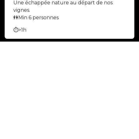
Une échappée nature au départ de nos
vignes.
👫Min 6 personnes
⏱️>1h
Trottinette électrique tout terrain 🛴
Pour les amateurs de sensations et de