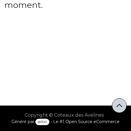
moment.
Copyright © Coteaux des Avelines
Généré par
- Le #1
Open Source eCommerce