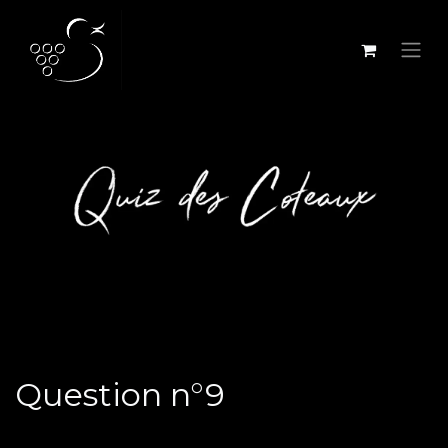
Se rendre au contenu
Question n°9