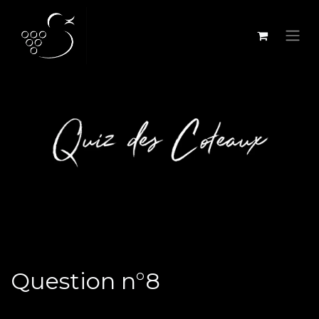
Se rendre au contenu
Question n°8