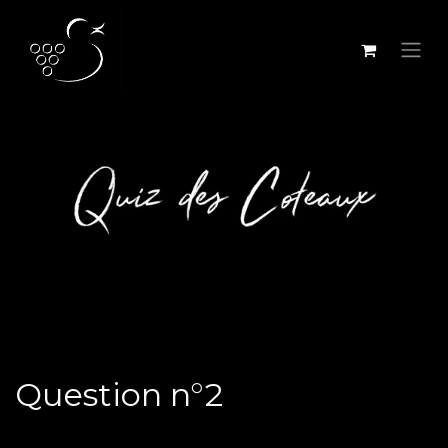
Se rendre au contenu
Question n°2