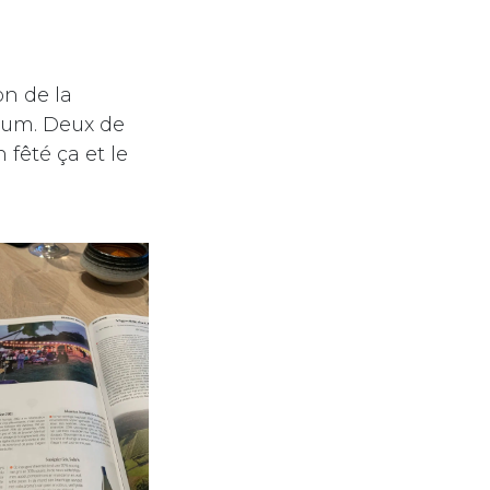
on de la
ium.
Deux de
 fêté ça et le