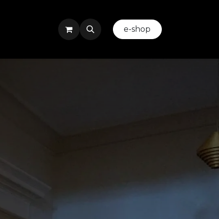
ez-nous
Evenement ou Team Building
​
e-shop