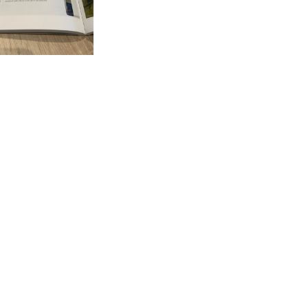
ré par
- Le #1
Open Source eCommerce