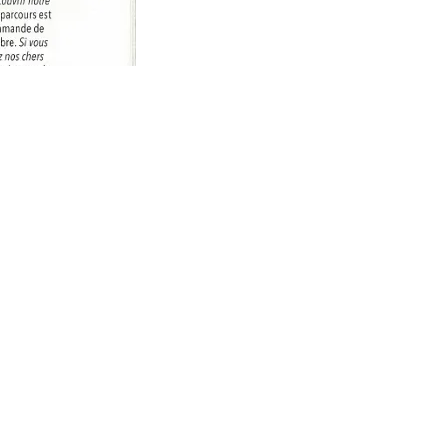
ré par
- Le #1
Open Source eCommerce