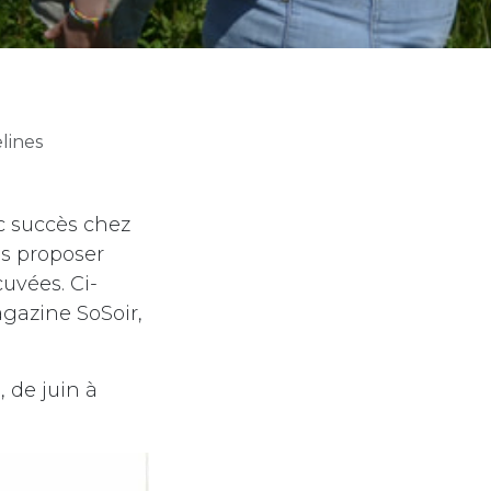
lines
nc succès chez
us proposer
uvées. Ci-
agazine SoSoir,
 de juin à