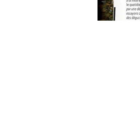
Copyright © Coteaux des Avelines
in
Activités