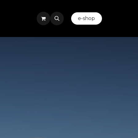
ez-nous
Evenement ou Team Building
​
e-shop