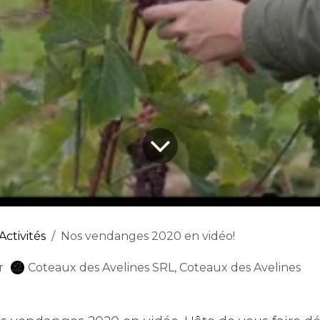
Activités
Nos vendanges 2020 en vidéo!
r
Coteaux des Avelines SRL, Coteaux des Avelines