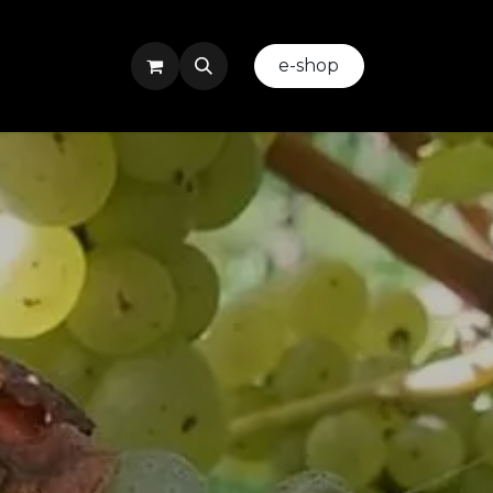
ez-nous
Evenement ou Team Building
​
e-shop