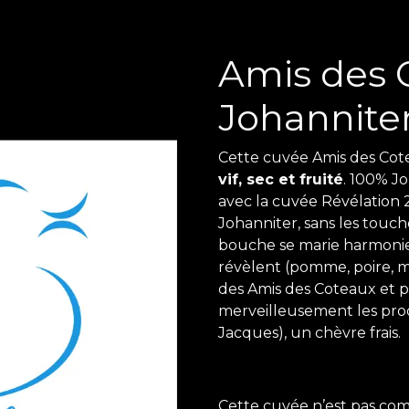
Amis des 
Johannite
Cette cuvée Amis des Cot
vif, sec et fruité
. 100% Jo
avec la
cuvée Révélation 
Johanniter, sans les touche
bouche se marie harmonie
révèlent (pomme, poire, me
des Amis des Coteaux et 
merveilleusement les produ
Jacques), un chèvre frais.
Cette cuvée n’est pas comm